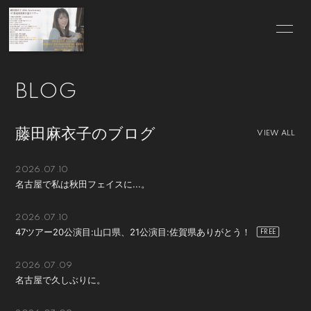
HOME
INFORMATION
BLOG
SCHEDULE
PROFILE
藤田麻衣子のブログ
VIDEO
DISCOGRAPHY
VIEW ALL
BLOG
MOVIE
2026.07.10
名古屋で私は秋田フェイスに...。
RADIO
PHOTO
2026.07.10
Q&A
for Wedding
47ツアー20公演目:山口県、21公演目:佐賀県ありがとう！
GOODS
CONTACT
2026.07.09
名古屋で久しぶりに。