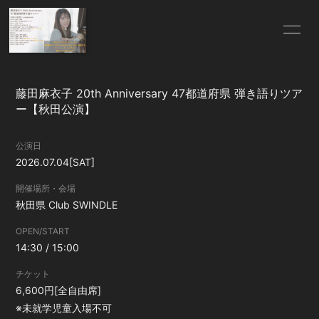
HOME
INFORMATION
藤田麻衣子 20th Anniversary 47都道府県 弾き語りツア
SCHEDULE
PROFILE
ー【秋田公演】
VIDEO
DISCOGRAPHY
公演日
2026.07.04
[SAT]
BLOG
MOVIE
開催場所・会場
RADIO
PHOTO
秋田県
Club SWINDLE
OPEN/START
Q&A
for Wedding
14:30 / 15:00
GOODS
CONTACT
チケット
6,600円[全自由席]
ファンレター・プレ
※未就学児童入場不可
ゼントについて