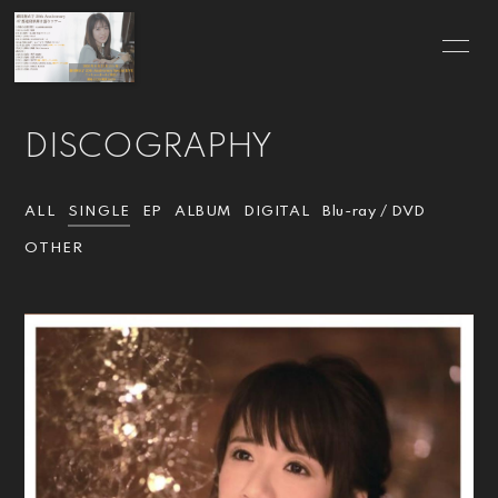
HOME
INFORMATION
DISCOGRAPHY
SCHEDULE
PROFILE
VIDEO
DISCOGRAPHY
ALL
SINGLE
EP
ALBUM
DIGITAL
Blu-ray / DVD
OTHER
BLOG
MOVIE
RADIO
PHOTO
Q&A
for Wedding
GOODS
CONTACT
ファンレター・プレ
ゼントについて